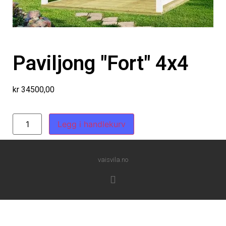
Paviljong "Fort" 4x4
kr
34500,00
Legg i handlekurv
vaisvila.no